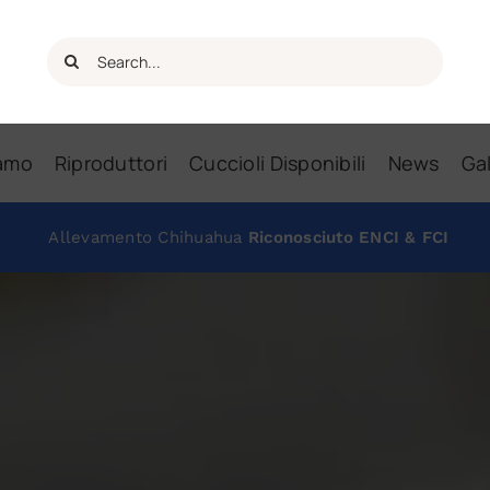
Cerca
per:
iamo
Riproduttori
Cuccioli Disponibili
News
Gal
Allevamento Chihuahua
Riconosciuto ENCI & FCI