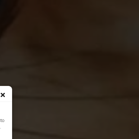
sto
.