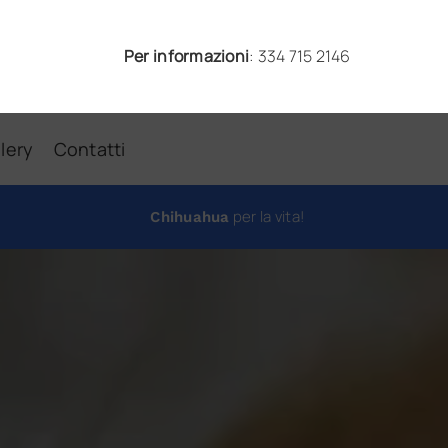
Per informazioni
:
334 715 2146
lery
Contatti
per la vita!
Chihuahua