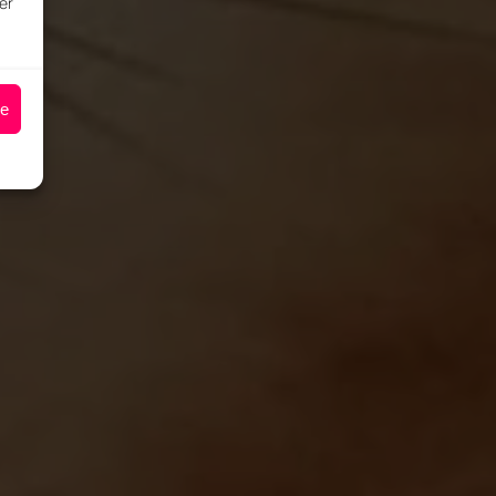
er
ze