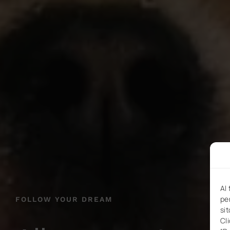
Al
pe
FOLLOW YOUR DREAM
sit
Cl