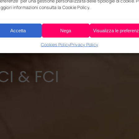
referenze” per una gestione personalizzata delle tipologie di cookie. P
ggiori informazioni consulta la Cookie Policy.
ssina,
Accetta
Nega
Visualizza le preferen
Cookies Policy
Privacy Policy
CI & FCI