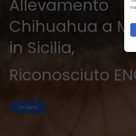
Allevamento
“P
ma
Chihuahua a Me
in Sicilia,
Riconosciuto EN
Chi Siamo