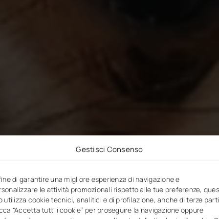
Gestisci Consenso
 fine di garantire una migliore esperienza di navigazione e
rsonalizzare le attività promozionali rispetto alle tue preferenze, que
o utilizza cookie tecnici, analitici e di profilazione, anche di terze parti
icca “Accetta tutti i cookie” per proseguire la navigazione oppure